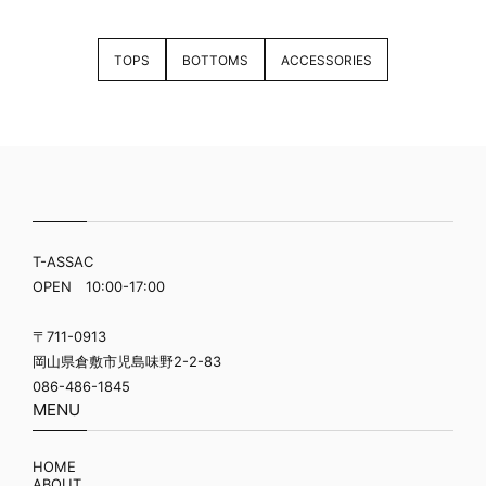
TOPS
BOTTOMS
ACCESSORIES
T-ASSAC
OPEN 10:00-17:00
〒711-0913
岡山県倉敷市児島味野2-2-83
086-486-1845
MENU
HOME
ABOUT