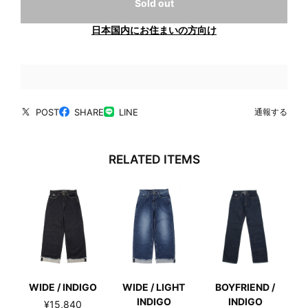
Sold out
日本国内にお住まいの方向け
POST
SHARE
LINE
通報する
RELATED ITEMS
WIDE / INDIGO
WIDE / LIGHT
BOYFRIEND /
INDIGO
INDIGO
¥15,840