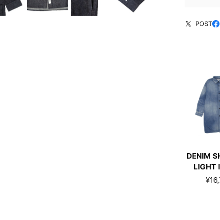
POST
DENIM S
LIGHT 
¥16