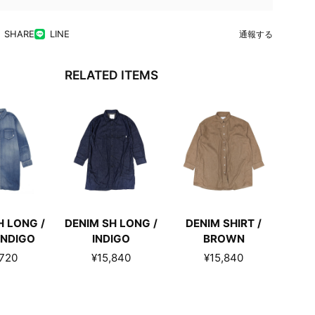
SHARE
LINE
通報する
RELATED ITEMS
H LONG /
DENIM SH LONG /
DENIM SHIRT /
INDIGO
INDIGO
BROWN
,720
¥15,840
¥15,840