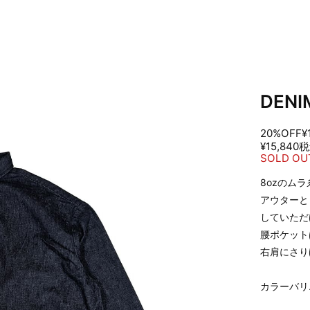
DENI
20%OFF
¥
¥15,840
税
SOLD OU
8ozのム
アウターと
していただ
腰ポケット
右肩にさり
カラーバリ