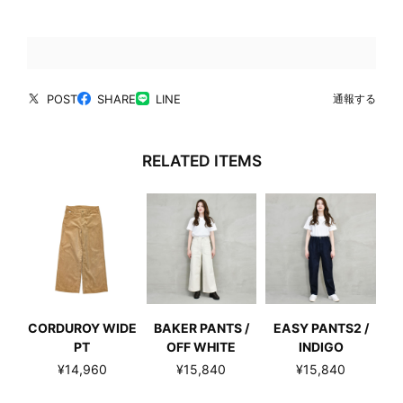
POST
SHARE
LINE
通報する
RELATED ITEMS
CORDUROY WIDE
BAKER PANTS /
EASY PANTS2 /
PT
OFF WHITE
INDIGO
¥14,960
¥15,840
¥15,840