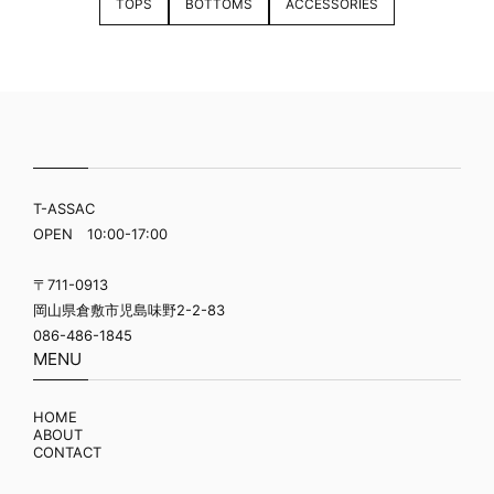
TOPS
BOTTOMS
ACCESSORIES
T-ASSAC
OPEN 10:00-17:00
〒711-0913
岡山県倉敷市児島味野2-2-83
086-486-1845
MENU
HOME
ABOUT
CONTACT